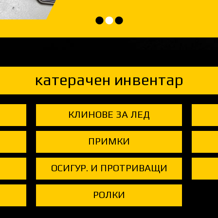
•
•
•
катерачен инвентар
КЛИНОВЕ ЗА ЛЕД
ПРИМКИ
ОСИГУР. И ПРОТРИВАЩИ
РОЛКИ