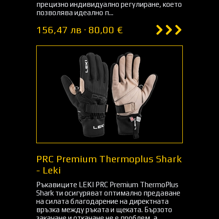
прецизно индивидуално регулиране, което
позволява идеално п...
156,47 лв · 80,00 €
PRC Premium Thermoplus Shark
- Leki
Ръкавиците LEKI PRC Premium ThermoPlus
Shark ти осигуряват оптимално предаване
на силата благодарение на директната
връзка между ръката и щеката. Бързото
закачане и откачане не е проблем, а