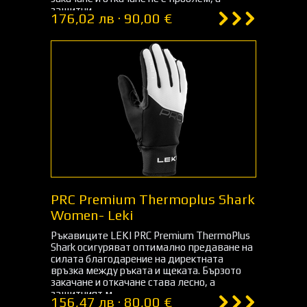
защитни...
176,02 лв · 90,00 €
PRC Premium Thermoplus Shark
Women- Leki
Ръкавиците LEKI PRC Premium ThermoPlus
Shark осигуряват оптимално предаване на
силата благодарение на директната
връзка между ръката и щеката. Бързото
закачане и откачане става лесно, а
защитният м...
156,47 лв · 80,00 €