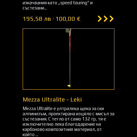
изкачвания като „speed touring“ и
състезани...
195,58 лв · 100,00 €
Mezza Ultralite - Leki
Mezza Ultralite е ултралека щека за ски
алпинизъм, проектирана изцяло с мисъл за
състезания. С тегло от само 132 гр, тя е
изключително лека благодарение на
карбоново композитния материал, от
който ...