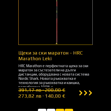
Щеки за ски маратон - HRC
Marathon Leki
HRC Marathon е перфектната щека за ски
маратон за състезатели на дълги
дистанции, оборудвана с новата система
Nordic Shark. Новата ръкохватка е
технология за ръкохватка и каишка,
разработена 100% с...
391,17 лв · 200,00 €
273,82 лв · 140,00 €