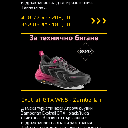
издръжливост за дълги разстояния.
Тайната на ...
408,77 лв · 209,00 €
352,05 лв · 180,00 €
Exotrail GTX WNS - Zamberlan
Дамски туристически Апроуч обувки
Zamberlan Exotrail GTX - black/fuxia
съчетават бързина и пъргавина с
издръжливост на дълги разстояния.
Тайната на модела е външната рамка от