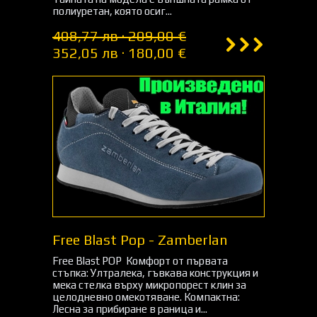
полиуретан, която осиг...
408,77 лв · 209,00 €
352,05 лв · 180,00 €
Free Blast Pop - Zamberlan
Free Blast POP Комфорт от първата
стъпка: Ултралека, гъвкава конструкция и
мека стелка върху микропорест клин за
целодневно омекотяване. Компактна:
Лесна за прибиране в раница и...