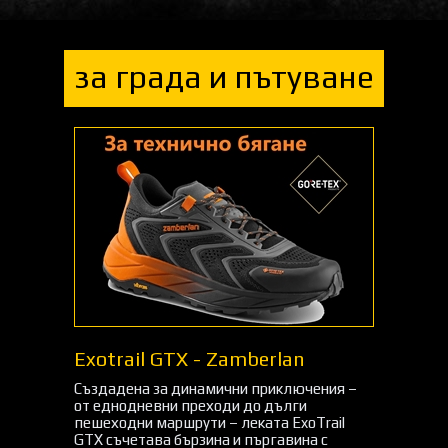
за града и пътуване
Exotrail GTX - Zamberlan
Създадена за динамични приключения –
от еднодневни преходи до дълги
пешеходни маршрути – леката ExoTrail
GTX съчетава бързина и пъргавина с