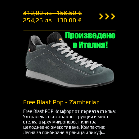
310,00 лв · 158,50 €
254,26 лв · 130,00 €
Free Blast Pop - Zamberlan
Free Blast POP Комфорт от първата стъпка:
Ултралека, гъвкава конструкция и мека
стелка върху микропорест клин за
целодневно омекотяване. Компактна:
Лесна за прибиране в раница или куф...