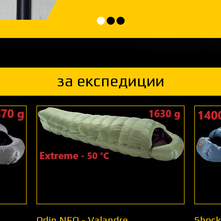
•
•
•
за експедиции
Odin NEO - Valandre
Shock