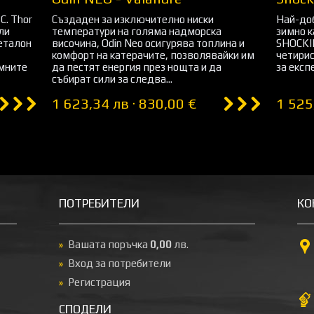
С. Thor
Създаден за изключително ниски
Най-доб
ли
температури на голяма надморска
зимно к
 еталон
височина, Odin Neo осигурява топлина и
SHOCKI
комфорт на катерачите, позволявайки им
четирис
емните
да пестят енергия през нощта и да
за експ
събират сили за следва...
1 623,34 лв · 830,00 €
1 525
ПОТРЕБИТЕЛИ
КО
Вашата поръчка
0,00
лв.
Вход за потребители
Регистрация
СПОДЕЛИ