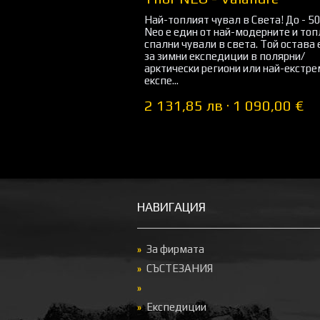
Най-топлият чувал в Света! До - 50
Neo е един от най-модерните и топ
спални чували в света. Той остава
за зимни експедиции в полярни/
арктически региони или най-екстр
експе...
2 131,85 лв · 1 090,00 €
НАВИГАЦИЯ
За фирмата
СЪСТЕЗАНИЯ
Експедиции