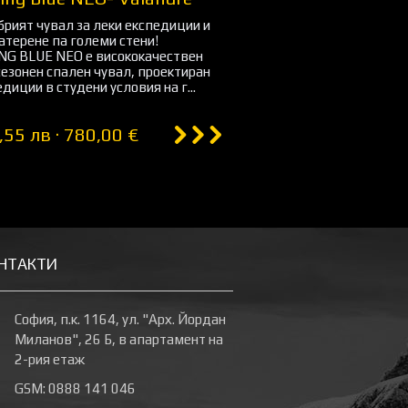
рият чувал за леки експедиции и
атерене па големи стени!
NG BLUE NEO е висококачествен
езонен спален чувал, проектиран
едиции в студени условия на г...
,55 лв · 780,00 €
НТАКТИ
София, п.к. 1164, ул. "Арх. Йордан
Миланов", 26 Б, в апартамент на
2-рия етаж
GSM: 0888 141 046