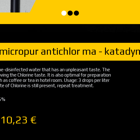
•
•
•
micropur antichlor ma - katady
ine-disinfected water that has an unpleasant taste. The
ving the Chlorine taste. It is also optimal for preparation
 as coffee or tea in hotel room. Usage: 3 drops per liter
te of Chlorine is still present, repeat treatment.
 6%
 10,23 €