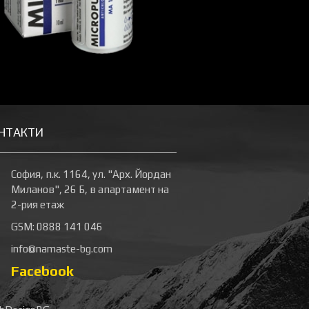
НТАКТИ
София, п.к. 1164, ул. "Арх. Йордан
Миланов", 26 Б, в апартамент на
2-рия етаж
GSM: 0888 141 046
info@namaste-bg.com
Facebook